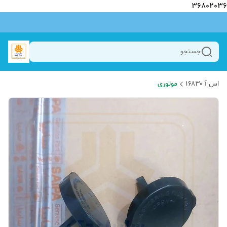
36802036
جستجو
اس آ ۱۶۸۳۰
موتوری