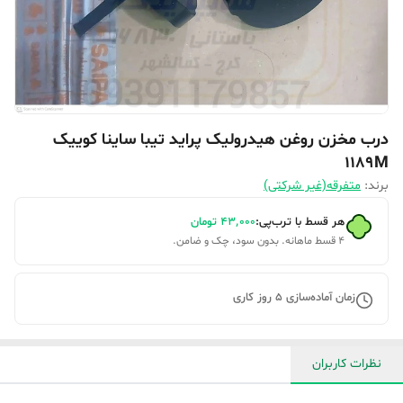
درب مخزن روغن هیدرولیک پراید تیبا ساینا کوییک
1189M
برند:
متفرقه(غیر شرکتی)
هر قسط با ترب‌پی:
۴۳٬۰۰۰
تومان
۴ قسط ماهانه. بدون سود، چک و ضامن.
زمان آماده‌سازی
5
روز کاری
نظرات کاربران