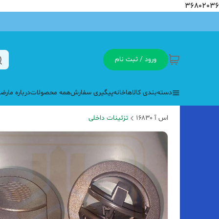
36802036
ورود / ثبت نام
دسته‌بندی کالاها
خانه
پیگیری سفارش
همه محصولات
درباره ما
رضا
اس آ ۱۶۸۳۰
تزئینات داخلی