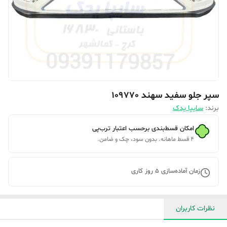
سپر جلو سفید سهند 109770
برند:
سایپا یدک
امکان قسط‌بندی برحسب اعتبار ترب‌پی
۴ قسط ماهانه. بدون سود، چک و ضامن.
زمان آماده‌سازی
5
روز کاری
نظرات کاربران