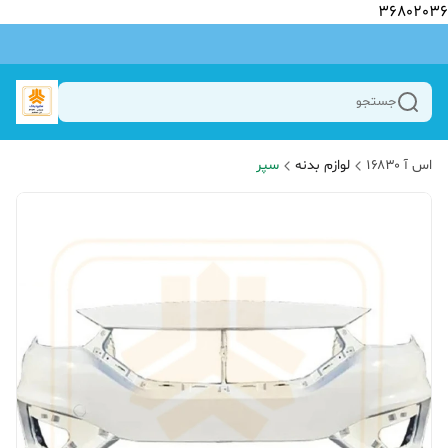
36802036
جستجو
اس آ ۱۶۸۳۰
لوازم بدنه
سپر