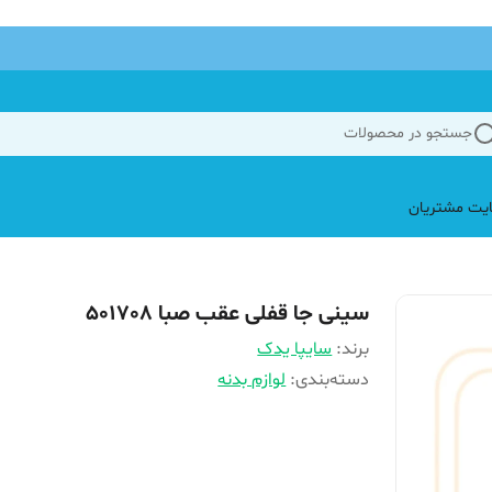
جستجو در محصولات
یت مشتریان
سینی جا قفلی عقب‌ صبا 501708
برند:
سایپا یدک
دسته‌بندی
:
لوازم بدنه