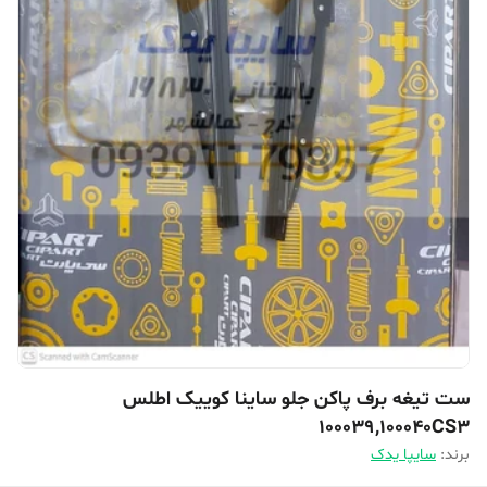
ست تیغه برف پاکن جلو ساینا کوییک اطلس
100039,100040CS3
برند:
سایپا یدک