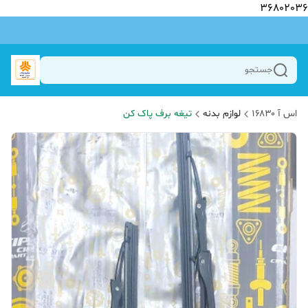
36802036
جستجو
اس آ ۱۶۸۳۰
لوازم بدنه
تیغه برف پاک کن