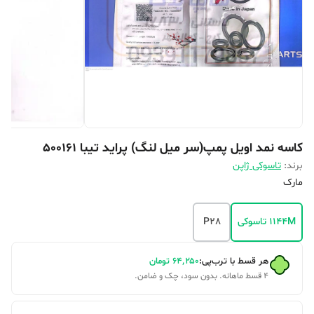
کاسه نمد اویل پمپ(سر میل لنگ) پراید تیبا 500161
برند:
تاسوکی ژاپن
مارک
1144M تاسوکی
P28
هر قسط با ترب‌پی:
۶۴٬۲۵۰
تومان
۴ قسط ماهانه. بدون سود، چک و ضامن.