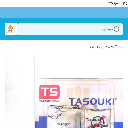
36802036
جستجو
اس آ ۱۶۸۳۰
کاسه نمد