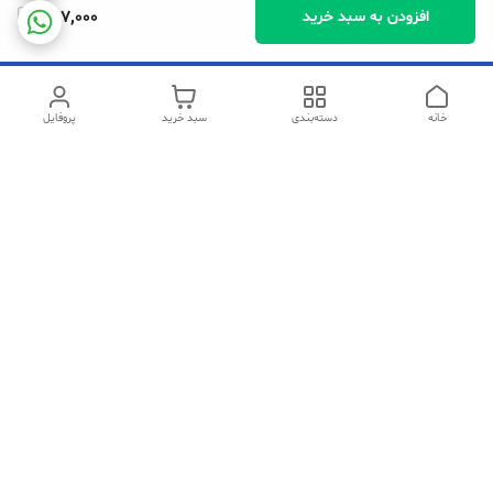
257,000
افزودن به سبد خرید
خانه
دسته‌بندی
سبد خرید
پروفایل
دسترسی سریع
تماس با ما
شکایات
سیاست حریم خصوصی
قوانین و مقررات
در صورت مشکل در خرید میتوانید با شماره های زیر ارتباط برقرار کنید