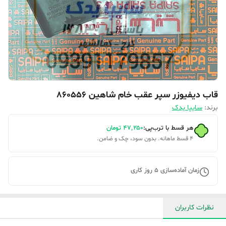
قاب دیفیوزر سپر عقب خام شاهین 860556
برند:
سایپا یدک
هر قسط با ترب‌پی:
۴۷٬۲۵۰
تومان
۴ قسط ماهانه. بدون سود، چک و ضامن.
زمان آماده‌سازی
5
روز کاری
نظرات کاربران