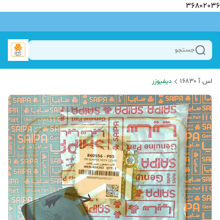
36802036
جستجو
اس آ ۱۶۸۳۰
دیفیوزر