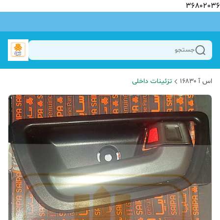
36802036
جستجو
اس آ ۱۶۸۳۰
تزئینات داخلی