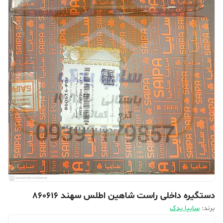
دستگیره داخلی راست شاهین اطلس سهند 860616
برند:
سایپا یدک