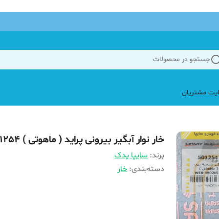
جستجو در محصولات
یت مشتریان
خار نوار آبگیر بیرونی پراید ( ماهوتی ) 501254
برند:
سایپا یدک
دسته‌بندی
:
خار