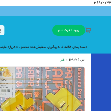
36802036
ورود / ثبت نام
دسته‌بندی کالاها
خانه
پیگیری سفارش
همه محصولات
درباره ما
رضا
اس آ ۱۶۸۳۰
خار