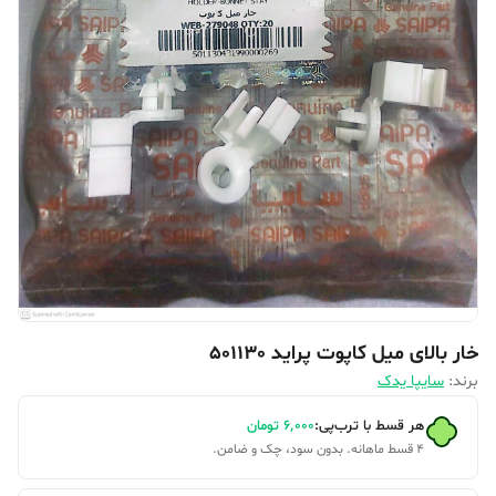
خار بالای میل کاپوت پراید 501130
برند:
سایپا یدک
هر قسط با ترب‌پی:
۶٬۰۰۰
تومان
۴ قسط ماهانه. بدون سود، چک و ضامن.