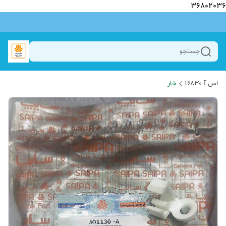
36802036
جستجو
اس آ ۱۶۸۳۰
خار