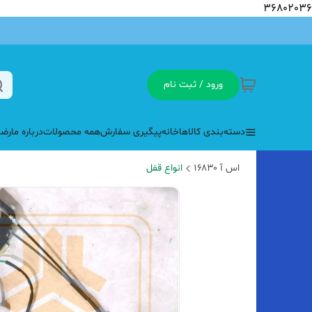
36802036
ورود / ثبت نام
دسته‌بندی کالاها
خانه
پیگیری سفارش
همه محصولات
درباره ما
رضا
اس آ ۱۶۸۳۰
انواع قفل