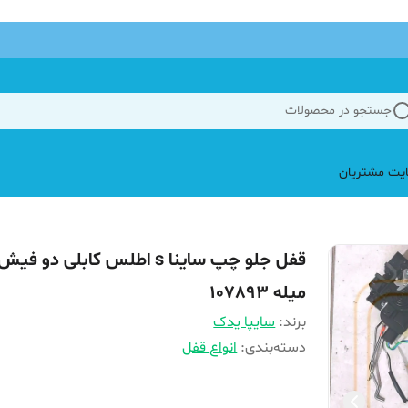
جستجو در محصولات
یت مشتریان
قفل جلو چپ ساینا s اطلس کابلی دو ف
میله 107893
برند:
سایپا یدک
دسته‌بندی
:
انواع قفل