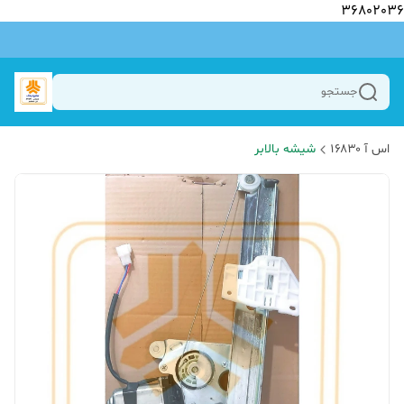
36802036
جستجو
اس آ ۱۶۸۳۰
شیشه بالابر