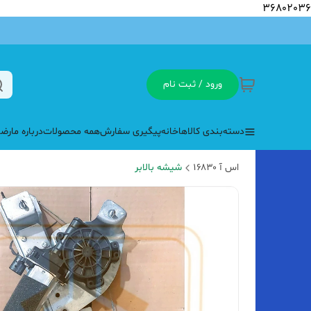
36802036
ورود / ثبت نام
دسته‌بندی کالاها
خانه
پیگیری سفارش
همه محصولات
درباره ما
رضا
اس آ ۱۶۸۳۰
شیشه بالابر