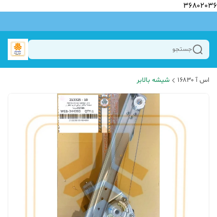
36802036
جستجو
اس آ ۱۶۸۳۰
شیشه بالابر