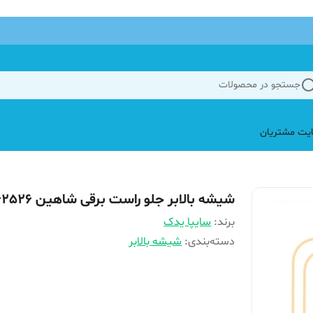
جستجو در محصولات
یت مشتریان
شیشه بالابر جلو راست برقی شاهین 862526
برند:
سایپا یدک
دسته‌بندی
:
شیشه بالابر