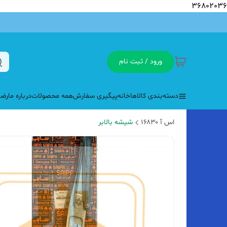
36802036
ورود / ثبت نام
دسته‌بندی کالاها
خانه
پیگیری سفارش
همه محصولات
درباره ما
رضا
اس آ ۱۶۸۳۰
شیشه بالابر