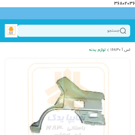
36802036
جستجو
اس آ ۱۶۸۳۰
لوازم بدنه