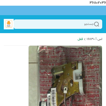
36802036
جستجو
اس آ ۱۶۸۳۰
قفل