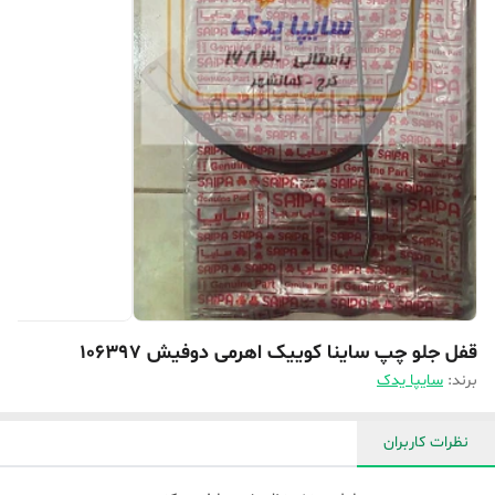
قفل جلو چپ ساینا کوییک اهرمی دوفیش 106397
برند:
سایپا یدک
نظرات کاربران