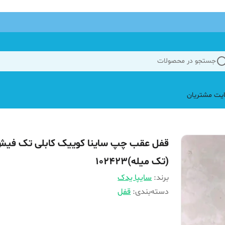
جستجو در محصولات
یت مشتریان
قفل عقب چپ ساینا کوییک کابلی تک فی
(تک میله)102423
برند:
سایپا یدک
دسته‌بندی
:
قفل