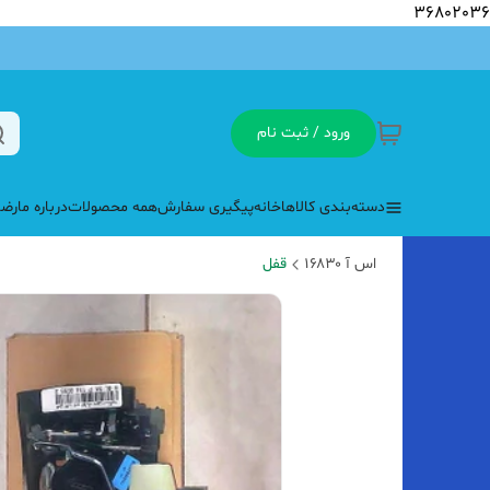
36802036
ورود / ثبت نام
دسته‌بندی کالاها
خانه
پیگیری سفارش
همه محصولات
درباره ما
رضا
اس آ ۱۶۸۳۰
قفل