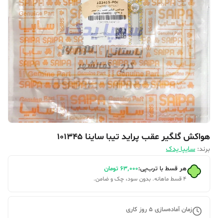
هواکش گلگیر عقب پراید تیبا ساینا 101345
برند:
سایپا یدک
هر قسط با ترب‌پی:
۶۳٬۰۰۰
تومان
۴ قسط ماهانه. بدون سود، چک و ضامن.
زمان آماده‌سازی
5
روز کاری