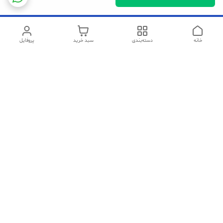
خانه
دسته‌بندی
سبد خرید
پروفایل
دسترسی سریع
تماس با ما
شکایات
سیاست حریم خصوصی
قوانین و مقررات
در صورت مشکل در خرید میتوانید با شماره های زیر ارتباط برقرار کنید
09193772206(تماس صوتی)