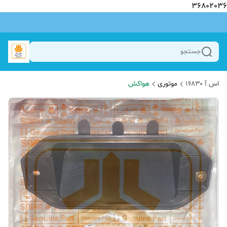
36802036
جستجو
اس آ ۱۶۸۳۰
موتوری
هواکش