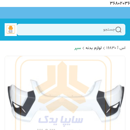
36802036
جستجو
اس آ ۱۶۸۳۰
لوازم بدنه
سپر