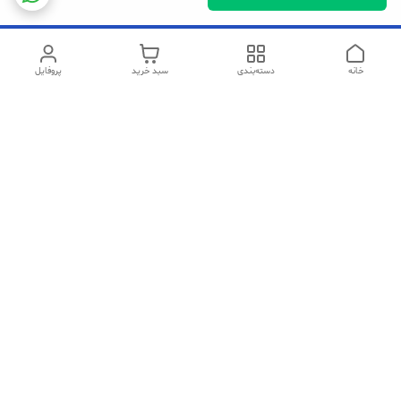
خانه
دسته‌بندی
سبد خرید
پروفایل
دسترسی سریع
تماس با ما
شکایات
سیاست حریم خصوصی
قوانین و مقررات
در صورت مشکل در خرید میتوانید با شماره های زیر ارتباط برقرار کنید
09193772206(تماس صوتی)