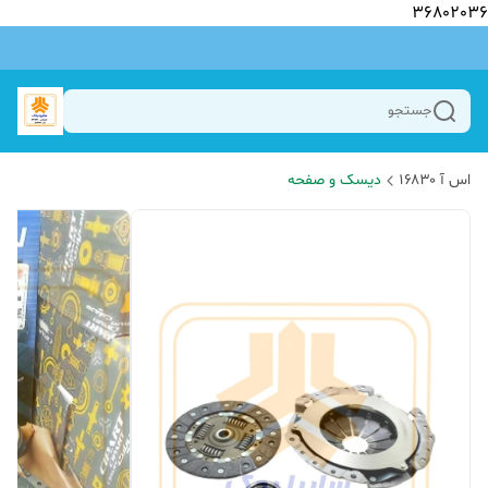
36802036
جستجو
اس آ ۱۶۸۳۰
دیسک و صفحه