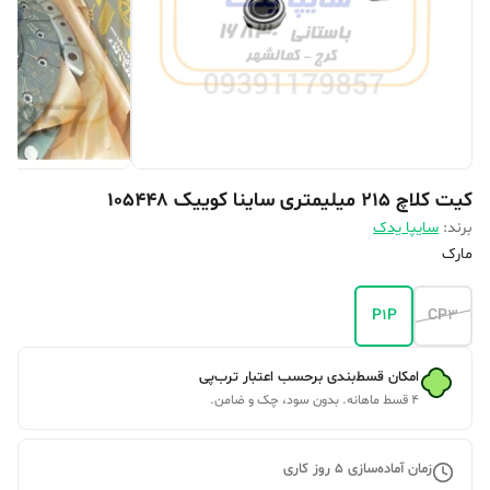
کیت کلاچ ۲۱۵ میلیمتری ساینا کوییک 105448
برند:
سایپا یدک
مارک
P1P
CP3
امکان قسط‌بندی برحسب اعتبار ترب‌پی
۴ قسط ماهانه. بدون سود، چک و ضامن.
زمان آماده‌سازی
5
روز کاری