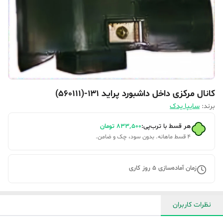
کانال مرکزی داخل داشبورد پراید ۱۳۱-(560111)
برند:
سایپا یدک
هر قسط با ترب‌پی:
۸۳۳٬۵۰۰
تومان
۴ قسط ماهانه. بدون سود، چک و ضامن.
زمان آماده‌سازی
5
روز کاری
نظرات کاربران