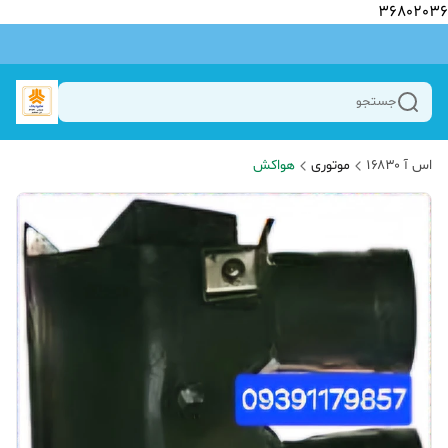
36802036
جستجو
اس آ ۱۶۸۳۰
موتوری
هواکش