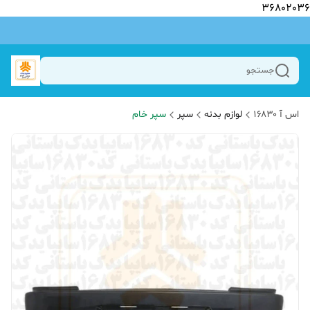
36802036
جستجو
اس آ ۱۶۸۳۰
لوازم بدنه
سپر
سپر خام