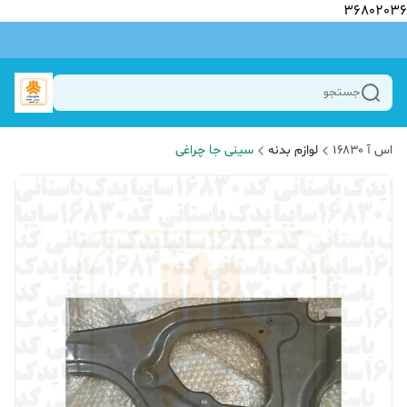
36802036
جستجو
اس آ ۱۶۸۳۰
لوازم بدنه
سینی جا چراغی