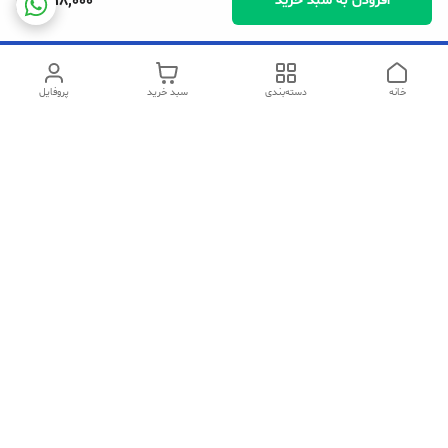
1,218,000
افزودن به سبد خرید
خانه
دسته‌بندی
سبد خرید
پروفایل
دسترسی سریع
تماس با ما
شکایات
سیاست حریم خصوصی
قوانین و مقررات
در صورت مشکل در خرید میتوانید با شماره های زیر ارتباط برقرار کنید