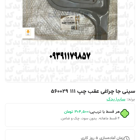
سینی جا چراغی عقب چپ 111 560029
برند:
سایپا یدک
هر قسط با ترب‌پی:
۳۰۴٬۵۰۰
تومان
۴ قسط ماهانه. بدون سود، چک و ضامن.
زمان آماده‌سازی
5
روز کاری