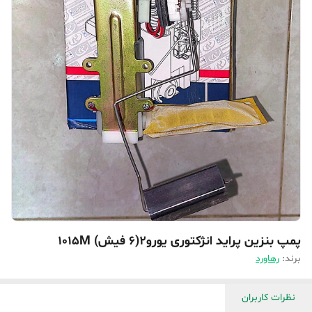
پمپ بنزین پراید انژکتوری یورو۲(۶ فیش) 1015M
برند:
رهاورد
نظرات کاربران