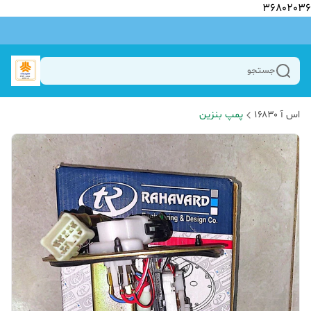
36802036
جستجو
اس آ ۱۶۸۳۰
پمپ بنزین