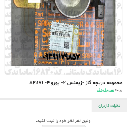
مجموعه دریچه گاز -زیمنس 2- یورو 4- 561171
برند:
سایپا یدک
نظرات کاربران
اولین نفر نظر خود را ثبت کنید.