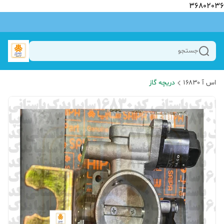
36802036
جستجو
اس آ ۱۶۸۳۰
دریچه گاز