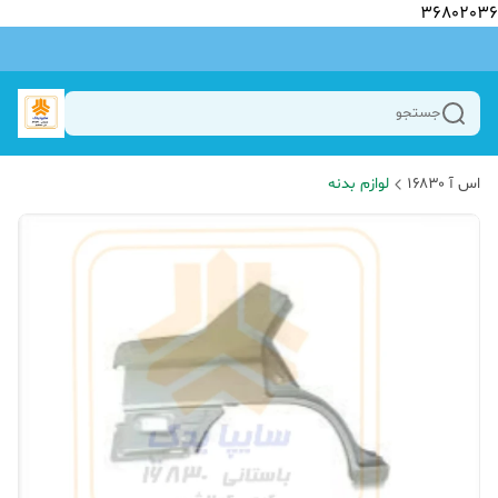
36802036
جستجو
اس آ ۱۶۸۳۰
لوازم بدنه