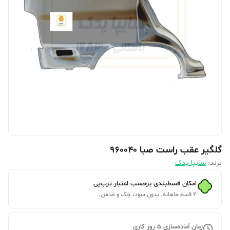
گلگیر عقب راست صبا 960040
برند:
سایپا یدک
امکان قسط‌بندی برحسب اعتبار ترب‌پی
۴ قسط ماهانه. بدون سود، چک و ضامن.
زمان آماده‌سازی
5
روز کاری