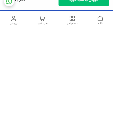
8,746,000
افزودن به سبد خرید
خانه
دسته‌بندی
سبد خرید
پروفایل
دسترسی سریع
تماس با ما
شکایات
سیاست حریم خصوصی
قوانین و مقررات
در صورت مشکل در خرید میتوانید با شماره های زیر ارتباط برقرار کنید