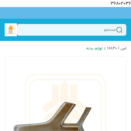
36802036
جستجو
اس آ ۱۶۸۳۰
لوازم بدنه