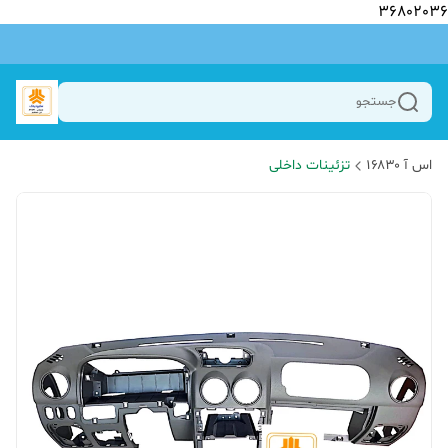
36802036
جستجو
اس آ ۱۶۸۳۰
تزئینات داخلی