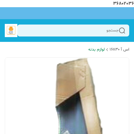
36802036
جستجو
اس آ ۱۶۸۳۰
لوازم بدنه