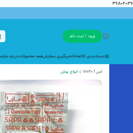
36802036
ورود / ثبت نام
دسته‌بندی کالاها
خانه
پیگیری سفارش
همه محصولات
درباره ما
رضا
اس آ ۱۶۸۳۰
انواع بوش