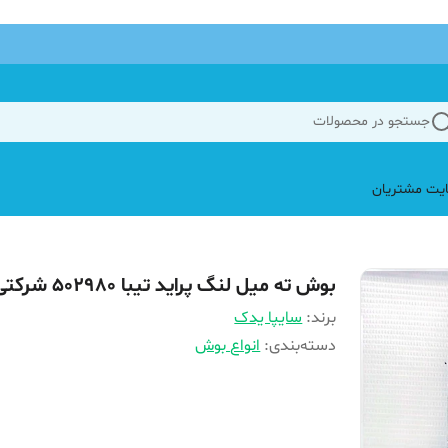
جستجو در محصولات
یت مشتریان
بوش ته میل لنگ پراید تیبا 502980 شرکتی
برند:
سایپا یدک
دسته‌بندی
:
انواع بوش