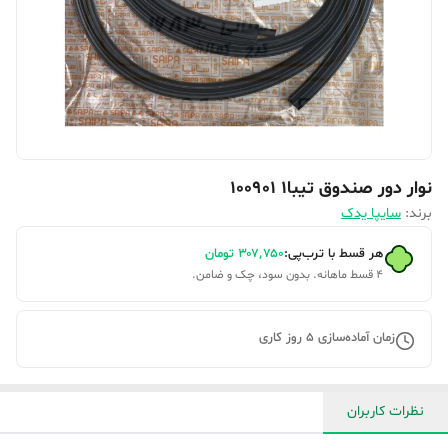
نوار دور صندوق تیبا1 100901
برند:
سایپا یدک
هر قسط با ترب‌پی:
۳۰۷٬۷۵۰
تومان
۴ قسط ماهانه. بدون سود، چک و ضامن.
زمان آماده‌سازی
5
روز کاری
نظرات کاربران