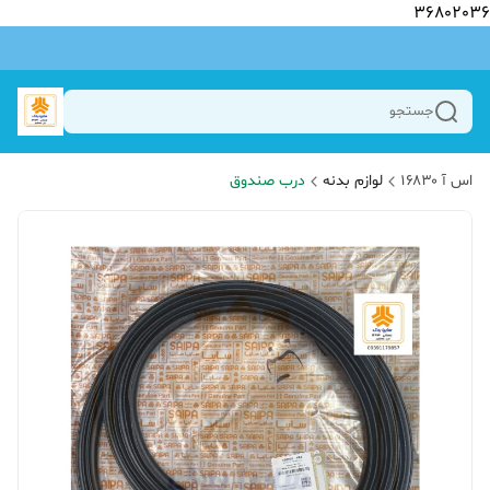
36802036
جستجو
اس آ ۱۶۸۳۰
لوازم بدنه
درب صندوق