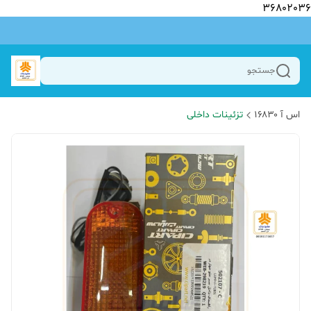
36802036
جستجو
اس آ ۱۶۸۳۰
تزئینات داخلی