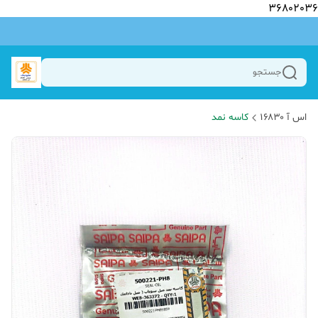
36802036
جستجو
اس آ ۱۶۸۳۰
کاسه نمد