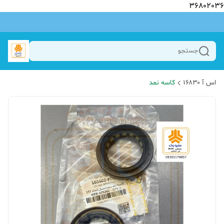
36802036
جستجو
اس آ ۱۶۸۳۰
کاسه نمد