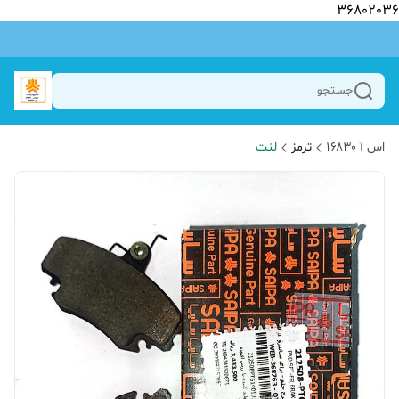
36802036
جستجو
اس آ ۱۶۸۳۰
ترمز
لنت