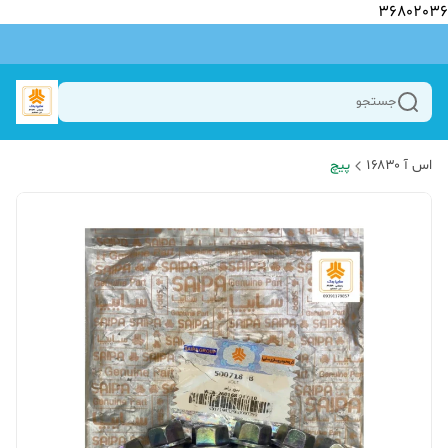
36802036
جستجو
اس آ ۱۶۸۳۰
پیچ