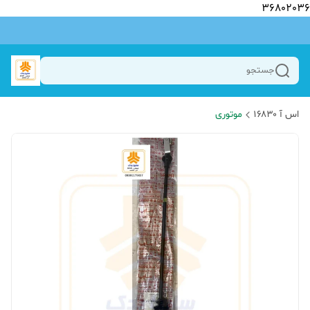
36802036
جستجو
اس آ ۱۶۸۳۰
موتوری