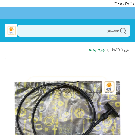
36802036
جستجو
اس آ ۱۶۸۳۰
لوازم بدنه