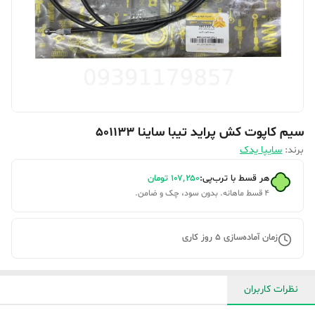
سیم کاپوت کش پراید تیبا ساینا 501133
برند:
سایپا یدک
هر قسط با ترب‌پی:
۱۰۷٬۲۵۰
تومان
۴ قسط ماهانه. بدون سود، چک و ضامن.
زمان آماده‌سازی
5
روز کاری
نظرات کاربران