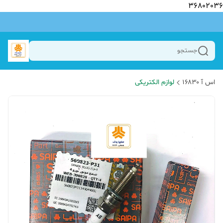
36802036
جستجو
اس آ ۱۶۸۳۰
لوازم الکتریکی