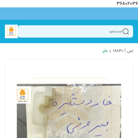
36802036
جستجو
اس آ ۱۶۸۳۰
خار