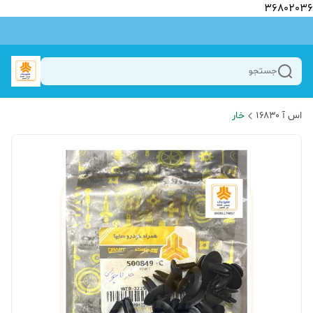
36802036
جستجو
اس آ ۱۶۸۳۰
خار