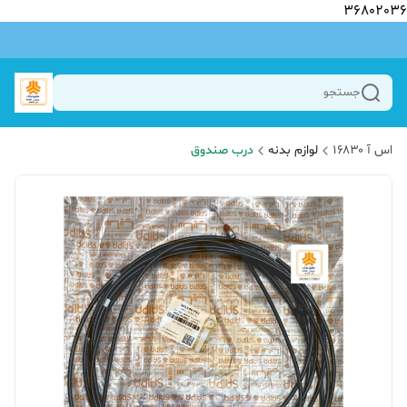
36802036
جستجو
اس آ ۱۶۸۳۰
لوازم بدنه
درب صندوق