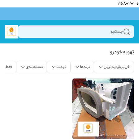
36802036
جستجو
تهویه خودرو
پربازدیدترین
برندها
قیمت
دسته‌بندی
فقط مح