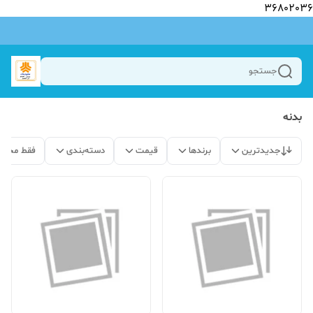
36802036
جستجو
بدنه‌
جدیدترین
برندها
قیمت
دسته‌بندی
فقط محصو