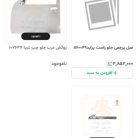
ناموجود
میل پرچمی جلو راست پراید560049
روکش درب جلو چپ تیبا 107634
۲٬۸۵۲٬۰۰۰
ناموجود
افزودن به سبد