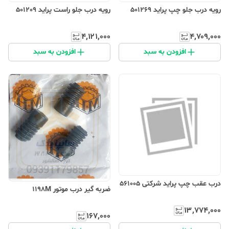
رویه درب جلو چپ پراید 501269
رویه درب جلو راست پراید 501209
۴٬۱۲۱٬۰۰۰
۴٬۷۰۹٬۰۰۰
افزودن به سبد
افزودن به سبد
درب عقب چپ پراید شرکتی 561005
ضربه گیر درب موتور 1198M
۱۳٬۷۷۴٬۰۰۰
۱۶۷٬۰۰۰