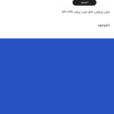
ناموجود
میل پرچمی جلو چپ پراید 560045
ناموجود