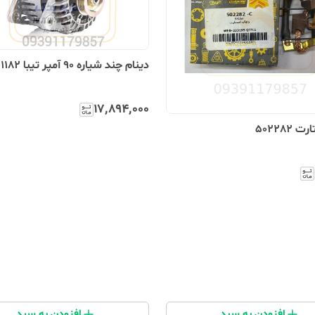
دینام چند شیاره 90 آمپر تیبا 101182
۱۷٬۸۹۴٬۰۰۰
502282
افزودن به سبد
افزودن به سبد