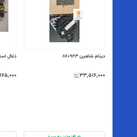
دینام شاهین 860923
ذغال استارت 
۱۶۵٬۰۰۰
۳۳٬۵۱۶٬۰۰۰
افزودن به سبد