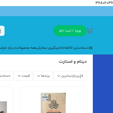
36802036
ورود / ثبت نام
دسته‌بندی کالاها
خانه
پیگیری سفارش
همه محصولات
درباره ما
رضا
دینام و استارت
پربازدیدترین
برندها
قیمت
دسته‌بن