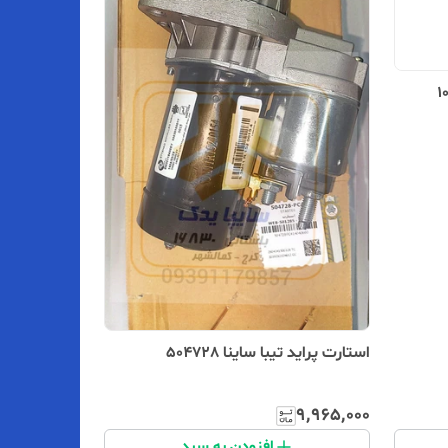
استارت پراید تیبا ساینا 504728
۹٬۹۶۵٬۰۰۰
افزودن به سبد