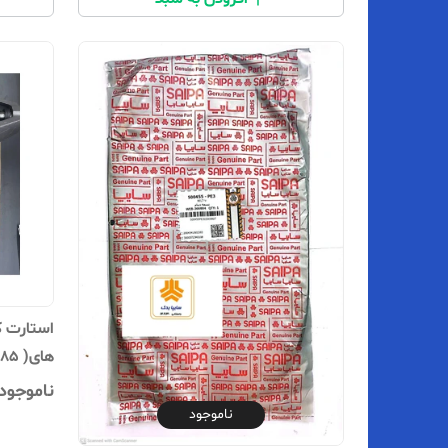
استارت ک
های( AT ) - 103785
ناموجود
ناموجود