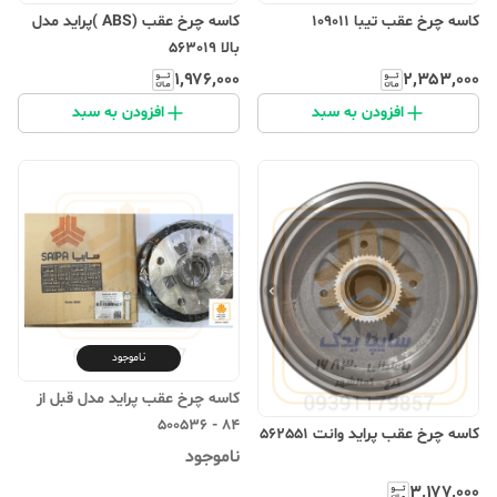
کاسه چرخ عقب تیبا 109011
کاسه چرخ عقب (ABS )پراید مدل
بالا 563019
۱٬۹۷۶٬۰۰۰
۲٬۳۵۳٬۰۰۰
افزودن به سبد
افزودن به سبد
ناموجود
کاسه چرخ عقب پراید مدل قبل از
84 - 500536
کاسه چرخ عقب پراید وانت 562551
ناموجود
۳٬۱۷۷٬۰۰۰