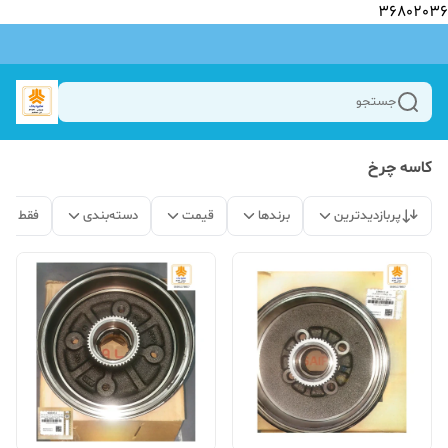
36802036
جستجو
کاسه چرخ
پربازدیدترین
برندها
قیمت
دسته‌بندی
فقط مح