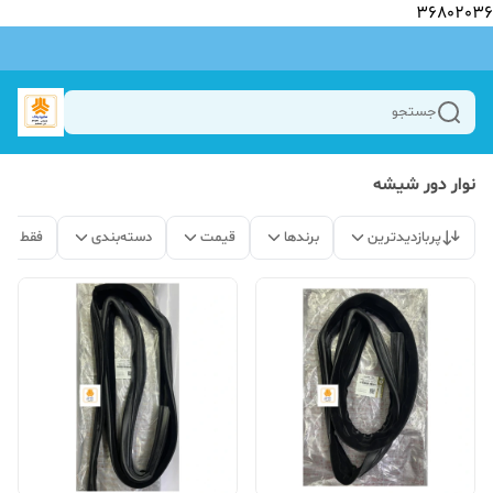
36802036
جستجو
نوار دور شیشه
پربازدیدترین
برندها
قیمت
دسته‌بندی
فقط مح