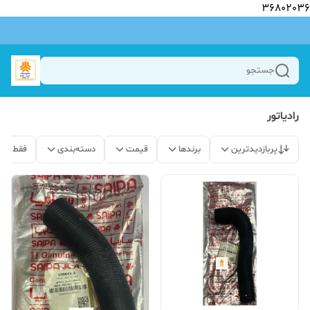
36802036
جستجو
رادیاتور
پربازدیدترین
برندها
قیمت
دسته‌بندی
فقط مح