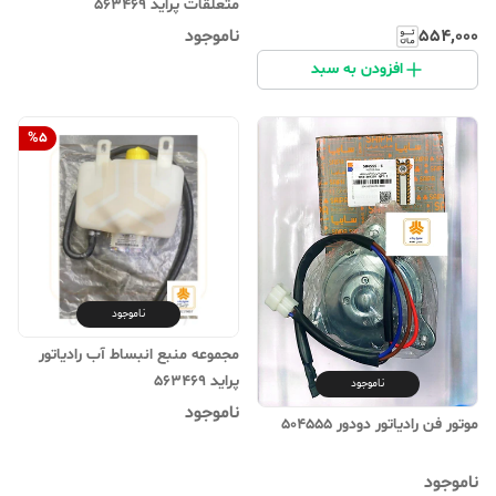
متعلقات پراید 563469
۵۵۴٬۰۰۰
ناموجود
افزودن به سبد
%
5
ناموجود
مجموعه منبع انبساط آب رادیاتور
پراید 563469
ناموجود
ناموجود
موتور فن رادیاتور دودور 504555
ناموجود