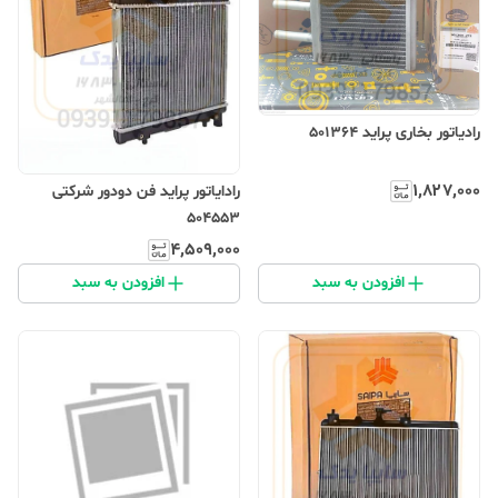
رادیاتور بخاری پراید 501364
۱٬۸۲۷٬۰۰۰
رادایاتور پراید فن دودور شرکتی
504553
۴٬۵۰۹٬۰۰۰
افزودن به سبد
افزودن به سبد