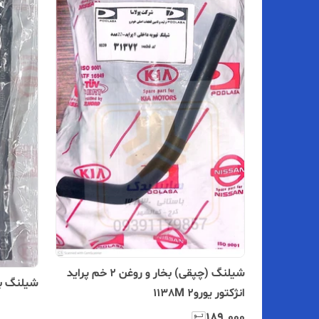
شیلنگ (چپقی) بخار و روغن ۲ خم پراید
شیلنگ بوست
انژکتور یورو2 1138M
۱۸۹٬۰۰۰