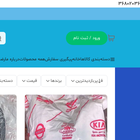
36802036
ورود / ثبت نام
دسته‌بندی کالاها
خانه
پیگیری سفارش
همه محصولات
درباره ما
رضا
پربازدیدترین
برندها
قیمت
دسته‌بن