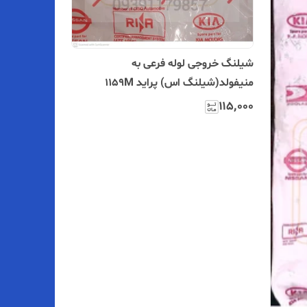
شیلنگ خروجی لوله فرعی به
منیفولد(شیلنگ اس) پراید 1159M
۱۱۵٬۰۰۰