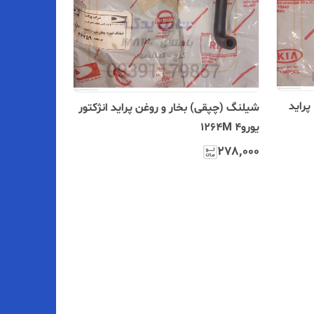
راید
شیلنگ (چپقی) بخار و روغن پراید انژکتور
یورو4 1264M
۲۷۸٬۰۰۰