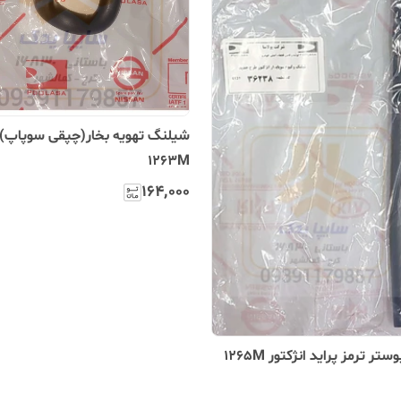
شیلنگ تهویه بخار(چپقی سوپاپ) پ
1263M
۱۶۴٬۰۰۰
ر ترمز پراید انژکتور 1265M